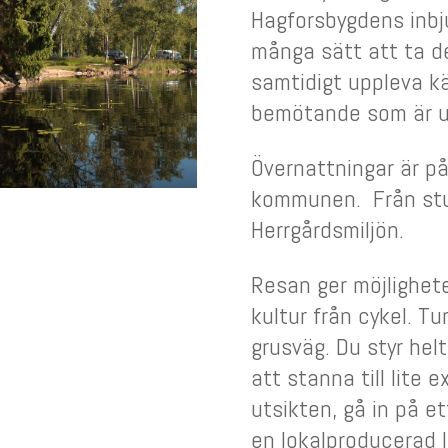
Hagforsbygdens inbj
många sätt att ta d
samtidigt uppleva kä
bemötande som är ut
Övernattningar är på 
kommunen. Från stug
Herrgårdsmiljön.
Resan ger möjlighet
kultur från cykel. Tu
grusväg. Du styr helt
att stanna till lite e
utsikten, gå in på e
en lokalproducerad 