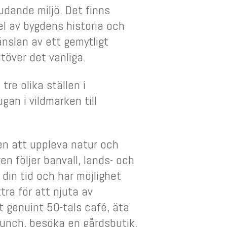
udande miljö. Det finns
el av bygdens historia och
nslan av ett gemytligt
över det vanliga.
tre olika ställen i
an i vildmarken till
en att uppleva natur och
ren följer banvall, lands- och
 din tid och har möjlighet
xtra för att njuta av
tt genuint 50-tals café, äta
lunch, besöka en gårdsbutik,