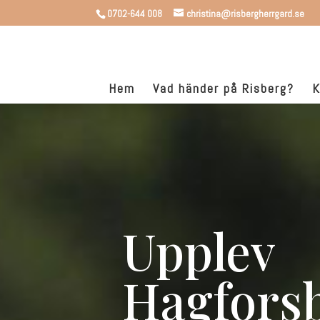
0702-644 008
christina@risbergherrgard.se
Hem
Vad händer på Risberg?
K
Upplev
Hagfors