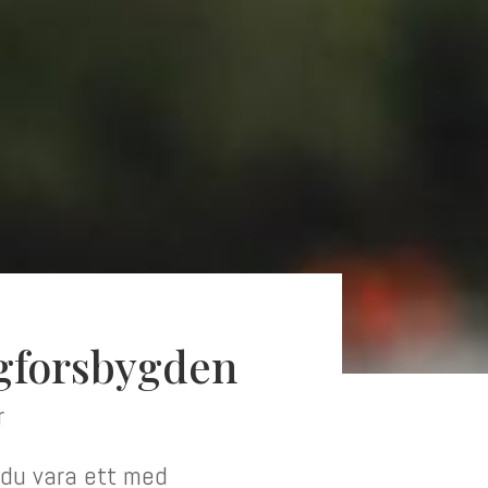
gforsbygden
r
 du vara ett med