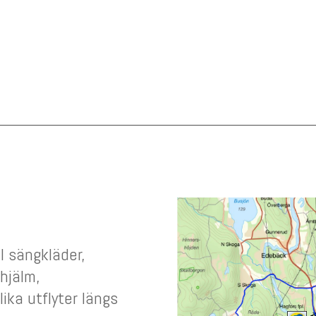
l sängkläder,
hjälm,
ika utflyter längs