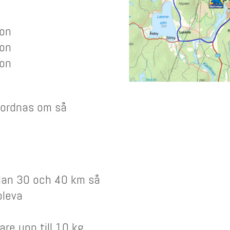
son
son
son
n ordnas om så
llan 30 och 40 km så
pleva
re upp till 10 kg.