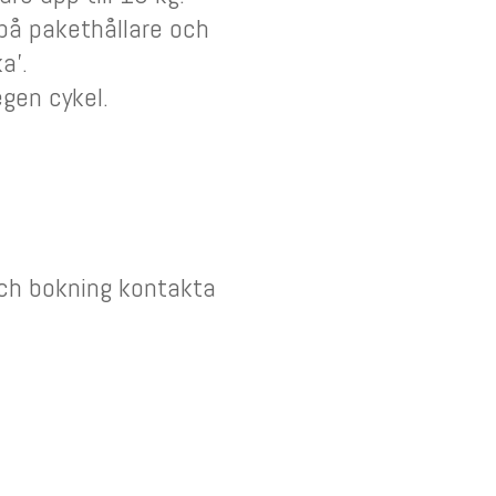
på pakethållare och
a’.
gen cykel.
och bokning kontakta