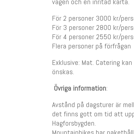
vägen och en inritad karta.
För 2 personer 3000 kr/per
För 3 personer 2800 kr/per
För 4 personer 2550 kr/per
Flera personer på förfrågan
Exklusive: Mat. Catering ka
önskas.
Övriga information
:
Avstånd på dagsturer är me
det finns gott om tid att up
Hagforsbygden.
Mountainbikes har pakethålla