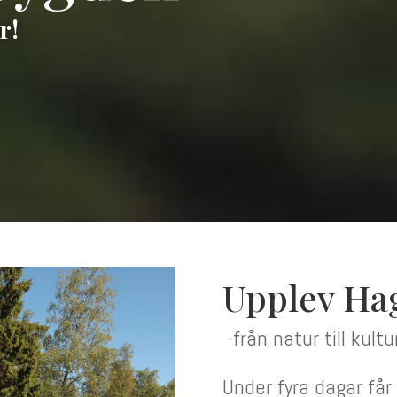
r!
Upplev Ha
-från natur till kultu
Under fyra dagar får